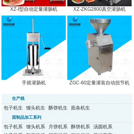
XZ-I型自动定量灌肠机
XZ-ZKG2800真空灌肠机
手摇灌肠机
ZGC-60定量灌装自动扭节机
生产线
包子机生
馒头机生
酥饼机生
面条机生
产线
产线
产线
产线
面制品加工系列
包子机系
馒头机系
月饼机系
酥饼机系
汤圆机系