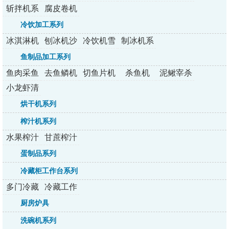
列
列
列
列
列
斩拌机系
腐皮卷机
列
冷饮加工系列
冰淇淋机
刨冰机沙
冷饮机雪
制冰机系
系列
冰机
融机
列
鱼制品加工系列
鱼肉采鱼
去鱼鳞机
切鱼片机
杀鱼机
泥鳅宰杀
机
机
小龙虾清
洗机
烘干机系列
榨汁机系列
水果榨汁
甘蔗榨汁
机系列
机系列
蛋制品系列
冷藏柜工作台系列
多门冷藏
冷藏工作
柜系列
台系列
厨房炉具
洗碗机系列