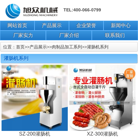
TEL:400-066-0799
网站首页
产品展示
企业荣誉
新闻中心
厂家实力
厂家介绍
联系我们
位置：
首页
>>
产品展示
>>
肉制品加工系列
>>
灌肠机系列
灌肠机系列
SZ-200灌肠机
XZ-300灌肠机