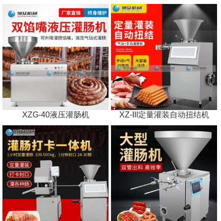
XZG-40液压灌肠机
XZ-III定量灌装自动扭结机