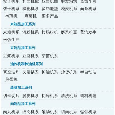
列
列
列
列
列
饺子机系
和面机搅
压面机面
醒发箱烘
蒸饭车蒸
列
拌机
条机
烤炉
包炉
饼干机系
糍粑机系
多功能垫
烧麦机系
面条机系
列
列
纸机
列
列
擀薄机
麻薯机
更多产品
米制品加工系列
米粉机系
河粉机系
拉肠粉机
磨浆机豆
蒸汽发生
列
列
系列
浆机
器
米饭生产
线
豆制品加工系列
豆浆机系
豆腐机系
芽苗机系
列
列
列
油炸机和榨油机系列
真空油炸
夹层锅煮
榨油机系
炒货机系
半自动油
机
锅
列
列
炸机
煎蛋机
蔬菜加工系列
切丝切片
脱皮机系
切碎机系
清洗机系
调料机薯
切丁机
列
列
列
条机
肉制品加工系列
肉丸机系
绞肉机系
灌肠机系
切肉机系
锯骨机系