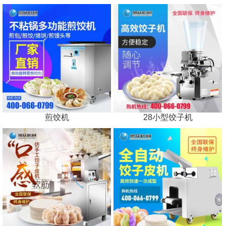
煎饺机
28小型饺子机