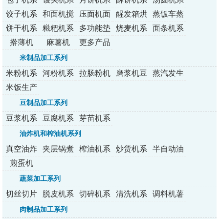
列
列
列
列
列
饺子机系
和面机搅
压面机面
醒发箱烘
蒸饭车蒸
列
拌机
条机
烤炉
包炉
饼干机系
糍粑机系
多功能垫
烧麦机系
面条机系
列
列
纸机
列
列
擀薄机
麻薯机
更多产品
米制品加工系列
米粉机系
河粉机系
拉肠粉机
磨浆机豆
蒸汽发生
列
列
系列
浆机
器
米饭生产
线
豆制品加工系列
豆浆机系
豆腐机系
芽苗机系
列
列
列
油炸机和榨油机系列
真空油炸
夹层锅煮
榨油机系
炒货机系
半自动油
机
锅
列
列
炸机
煎蛋机
蔬菜加工系列
切丝切片
脱皮机系
切碎机系
清洗机系
调料机薯
切丁机
列
列
列
条机
肉制品加工系列