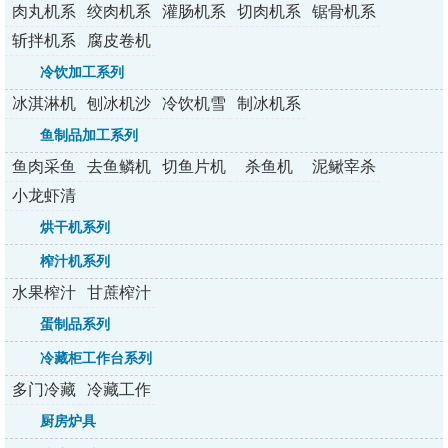
肉丸机系
绞肉机系
灌肠机系
切肉机系
锯骨机系
列
列
列
列
列
斩拌机系
腐皮卷机
列
冷饮加工系列
冰淇淋机
刨冰机沙
冷饮机雪
制冰机系
系列
冰机
融机
列
鱼制品加工系列
鱼肉采鱼
去鱼鳞机
切鱼片机
杀鱼机
泥鳅宰杀
机
机
小龙虾清
洗机
烘干机系列
榨汁机系列
水果榨汁
甘蔗榨汁
机系列
机系列
蛋制品系列
冷藏柜工作台系列
多门冷藏
冷藏工作
柜系列
台系列
厨房炉具