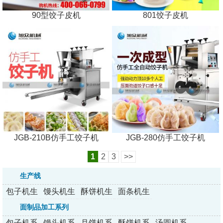
90型饺子皮机
801饺子皮机
JGB-210B仿手工饺子机
JGB-280仿手工饺子机
1
2
3
>>
生产线
包子机生
馒头机生
酥饼机生
面条机生
产线
产线
产线
产线
面制品加工系列
包子机系
馒头机系
月饼机系
酥饼机系
汤圆机系