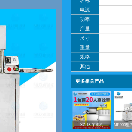
名称
电源
功率
产量
尺寸
重量
规格
其他
更多相关产品
XZ-15 芋圆机