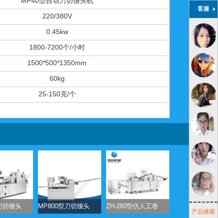
MP40型自动刀切馒头机
客服
220/380V
0.45kw
1800-7200个/小时
1500*500*1350mm
60kg
25-150克/个
MP900型刀切馒头成型机
MP800型刀切馒头成型机
ZH-280型仿人工卷面式包子机馒头机
产品搜索