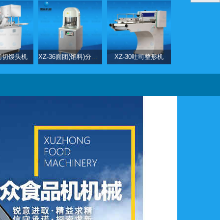
0刀切馒头机
XZ-36面团(馅料)分块机
XZ-30吐司整形机