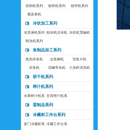
切肉机系列
锯骨机系列
斩拌机系列
腐皮卷机
冷饮加工系列
冰淇淋机系列
刨冰机沙冰机
冷饮机雪融机
制冰机系列
鱼制品加工系列
鱼肉采鱼机
去鱼鳞机
切鱼片机
杀鱼机
泥鳅宰杀机
小龙虾清洗机
烘干机系列
榨汁机系列
水果榨汁机系
甘蔗榨汁机系
列
列
蛋制品系列
冷藏柜工作台系列
多门冷藏柜系
冷藏工作台系