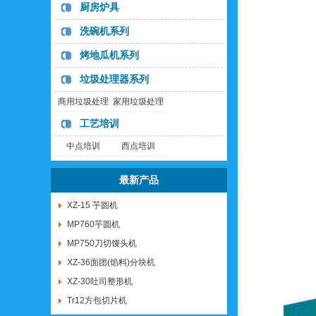
列
列
厨房炉具
洗碗机系列
烤地瓜机系列
垃圾处理器系列
商用垃圾处理
家用垃圾处理
器
器
工艺培训
中点培训
西点培训
最新产品
XZ-15 芋圆机
MP760芋圆机
MP750刀切馒头机
XZ-36面团(馅料)分块机
XZ-30吐司整形机
Tr12方包切片机