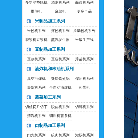
多功能垫纸机
烧麦机系列
面条机系列
擀薄机
麻薯机
更多产品
米制品加工系列
米粉机系列
河粉机系列
拉肠粉机系列
磨浆机豆浆机
蒸汽发生器
米饭生产线
豆制品加工系列
豆浆机系列
豆腐机系列
芽苗机系列
油炸机和榨油机系列
真空油炸机
夹层锅煮锅
榨油机系列
炒货机系列
半自动油炸机
煎蛋机
蔬菜加工系列
切丝切片切丁
脱皮机系列
切碎机系列
机
清洗机系列
调料机薯条机
肉制品加工系列
肉丸机系列
绞肉机系列
灌肠机系列