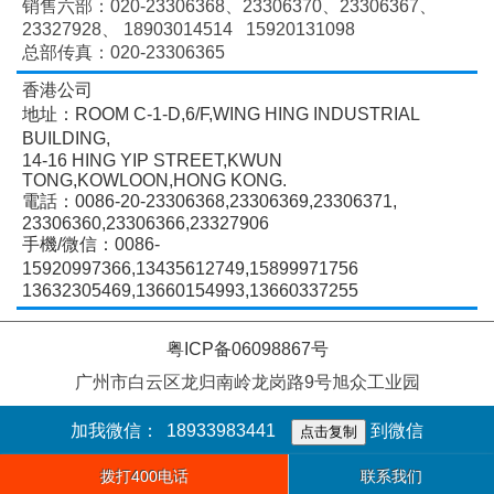
销售六部：020-
23306368、
23306370、
23306367、
23327928、
18903014514 15920131098
总部传真：020-23306365
香港公司
地址：ROOM C-1-D,6/F,WING HING INDUSTRIAL
BUILDING,
14-16 HING YIP STREET,KWUN
TONG,KOWLOON,HONG KONG.
電話：0086-20-23306368,23306369,23306371,
23306360,23306366,23327906
手機/微信：0086-
15920997366,13435612749,15899971756
13632305469,13660154993,13660337255
粤ICP备06098867号
广州市白云区龙归南岭龙岗路9号旭众工业园
加我微信：
18933983441
到微信
点击复制
拨打400电话
联系我们