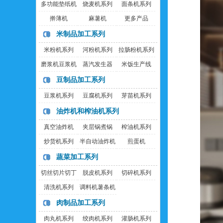
多功能垫纸机
烧麦机系列
面条机系列
擀薄机
麻薯机
更多产品
米制品加工系列
米粉机系列
河粉机系列
拉肠粉机系列
磨浆机豆浆机
蒸汽发生器
米饭生产线
豆制品加工系列
豆浆机系列
豆腐机系列
芽苗机系列
油炸机和榨油机系列
真空油炸机
夹层锅煮锅
榨油机系列
炒货机系列
半自动油炸机
煎蛋机
蔬菜加工系列
切丝切片切丁
脱皮机系列
切碎机系列
机
清洗机系列
调料机薯条机
肉制品加工系列
肉丸机系列
绞肉机系列
灌肠机系列