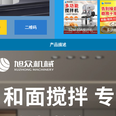
9
二维码
SZM-10A搅拌机
多功
产品描述