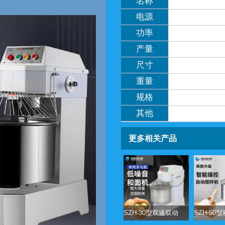
名称
电源
功率
产量
尺寸
重量
规格
其他
更多相关产品
SZH-30型双速双动和面机