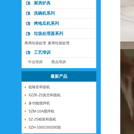
列
列
厨房炉具
洗碗机系列
烤地瓜机系列
垃圾处理器系列
商用垃圾处理
家用垃圾处理
器
器
工艺培训
中点培训
西点培训
最新产品
低噪音和面机
XZZK-25真空和面机
多功能搅拌机
SZM-10A搅拌机
SZ-25精装和面机
SZH-100/150/200双