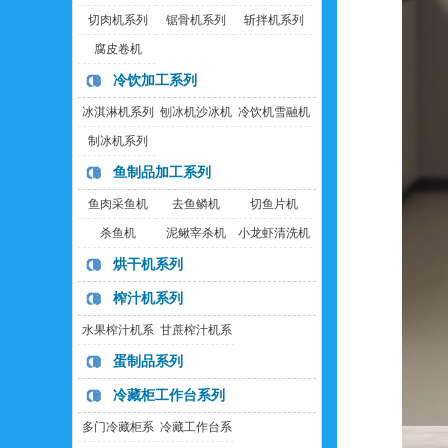
切肉机系列
锯骨机系列
斩拌机系列
腐皮卷机
冷饮加工系列
冰淇淋机系列
刨冰机沙冰机
冷饮机雪融机
制冰机系列
鱼制品加工系列
鱼肉采鱼机
去鱼鳞机
切鱼片机
杀鱼机
泥鳅宰杀机
小龙虾清洗机
烘干机系列
榨汁机系列
水果榨汁机系
甘蔗榨汁机系
列
列
蛋制品系列
冷藏柜工作台系列
多门冷藏柜系
冷藏工作台系