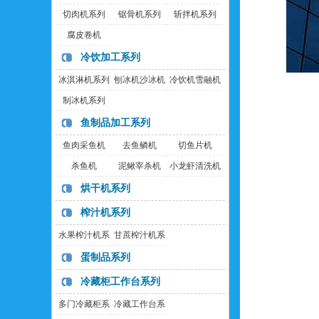
切肉机系列
锯骨机系列
斩拌机系列
腐皮卷机
冷饮加工系列
冰淇淋机系列
刨冰机沙冰机
冷饮机雪融机
制冰机系列
鱼制品加工系列
鱼肉采鱼机
去鱼鳞机
切鱼片机
杀鱼机
泥鳅宰杀机
小龙虾清洗机
烘干机系列
榨汁机系列
水果榨汁机系
甘蔗榨汁机系
列
列
蛋制品系列
冷藏柜工作台系列
多门冷藏柜系
冷藏工作台系