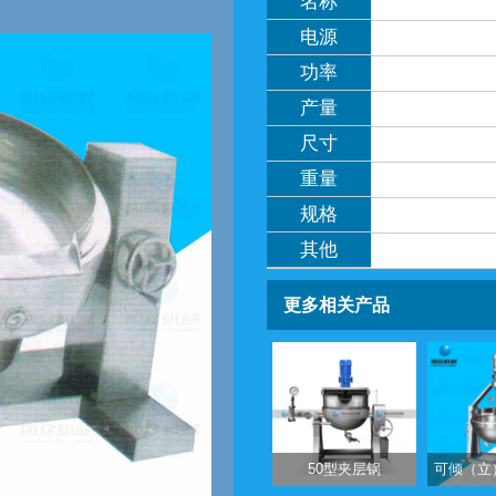
名称
电源
功率
产量
尺寸
重量
规格
其他
更多相关产品
50型夹层锅
可倾（立