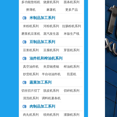
多功能垫纸机
烧麦机系列
面条机系列
擀薄机
麻薯机
更多产品
米制品加工系列
米粉机系列
河粉机系列
拉肠粉机系列
磨浆机豆浆机
蒸汽发生器
米饭生产线
豆制品加工系列
豆浆机系列
豆腐机系列
芽苗机系列
油炸机和榨油机系列
真空油炸机
夹层锅煮锅
榨油机系列
炒货机系列
半自动油炸机
煎蛋机
蔬菜加工系列
切丝切片切丁
脱皮机系列
切碎机系列
机
清洗机系列
调料机薯条机
肉制品加工系列
肉丸机系列
绞肉机系列
灌肠机系列