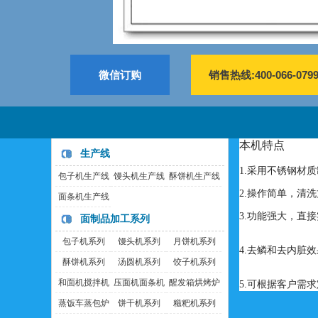
微信订购
销售热线:400-066-079
本机特点
生产线
1.采用不锈钢材
包子机生产线
馒头机生产线
酥饼机生产线
2.操作简单，清
面条机生产线
3.功能强大，直
面制品加工系列
包子机系列
馒头机系列
月饼机系列
4.去鳞和去内脏
酥饼机系列
汤圆机系列
饺子机系列
和面机搅拌机
压面机面条机
醒发箱烘烤炉
5.可根据客户需
蒸饭车蒸包炉
饼干机系列
糍粑机系列