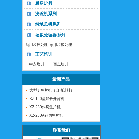
列
列
厨房炉具
洗碗机系列
烤地瓜机系列
垃圾处理器系列
商用垃圾处理
家用垃圾处理
器
器
工艺培训
中点培训
西点培训
最新产品
大型切鱼片机（自动进料）
XZ-160型加长开背机
XZ-280斜切鱼片机
XZ-280A斜切鱼片机
联系我们