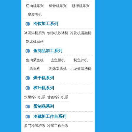
切肉机系列
锯骨机系列
斩拌机系列
腐皮卷机
冷饮加工系列
冰淇淋机系列
刨冰机沙冰机
冷饮机雪融机
制冰机系列
鱼制品加工系列
鱼肉采鱼机
去鱼鳞机
切鱼片机
杀鱼机
泥鳅宰杀机
小龙虾清洗机
烘干机系列
榨汁机系列
水果榨汁机系
甘蔗榨汁机系
列
列
蛋制品系列
冷藏柜工作台系列
多门冷藏柜系
冷藏工作台系