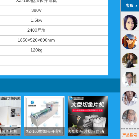
XZ-160型加长开背机
客服
380V
1.5kw
2400斤/h
1850×520×890mm
120kg
0斜切鱼片机
XZ-160型加长开背机
大型切鱼片机（自动进料）
产品搜索