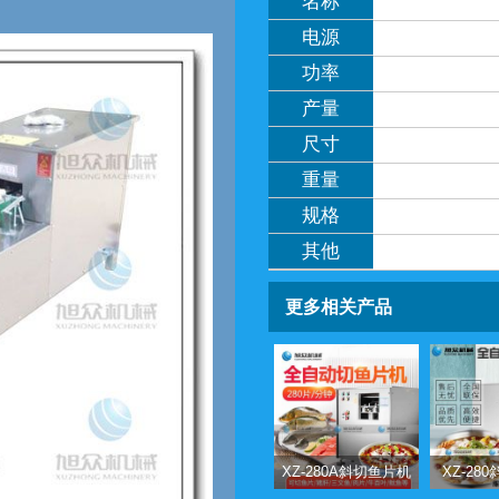
名称
电源
功率
产量
尺寸
重量
规格
其他
更多相关产品
XZ-280A斜切鱼片机
XZ-28