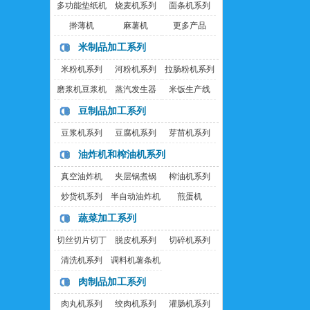
多功能垫纸机
烧麦机系列
面条机系列
擀薄机
麻薯机
更多产品
米制品加工系列
米粉机系列
河粉机系列
拉肠粉机系列
磨浆机豆浆机
蒸汽发生器
米饭生产线
豆制品加工系列
豆浆机系列
豆腐机系列
芽苗机系列
油炸机和榨油机系列
真空油炸机
夹层锅煮锅
榨油机系列
炒货机系列
半自动油炸机
煎蛋机
蔬菜加工系列
切丝切片切丁
脱皮机系列
切碎机系列
机
清洗机系列
调料机薯条机
肉制品加工系列
肉丸机系列
绞肉机系列
灌肠机系列