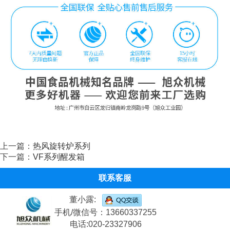
上一篇：
热风旋转炉系列
下一篇：
VF系列醒发箱
联系客服
董小露:
手机/微信号：13660337255
电话:020-23327906