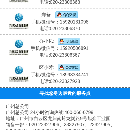
电话:020-23306368
郑营:
手机/微信号：15920131098
电话:020-23306370
乔小凤:
手机/微信号：15920506891
电话:020-23306367
区小萍:
手机/微信号：18998334741
电话:020-23327928
寻找您身边最近的服务点
广州总公司
广州总公司 24小时咨询热线:400-066-0799
地址：广州市白云区龙归南岭龙岗路9号旭众工业园
销售一部：020-
23327906、
23327907、
23327905、